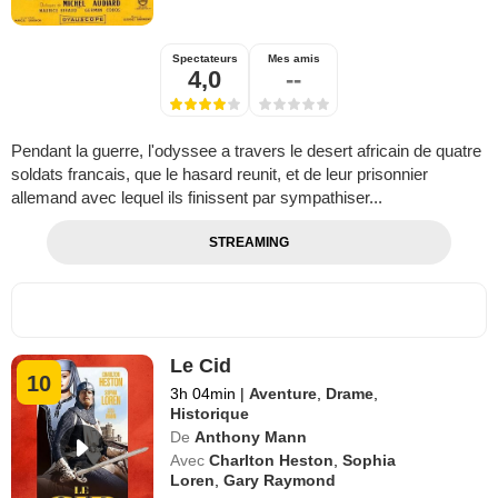
Spectateurs
Mes amis
4,0
--
Pendant la guerre, l'odyssee a travers le desert africain de quatre
soldats francais, que le hasard reunit, et de leur prisonnier
allemand avec lequel ils finissent par sympathiser...
STREAMING
Le Cid
10
3h 04min
|
Aventure
,
Drame
,
Historique
De
Anthony Mann
Avec
Charlton Heston
,
Sophia
Loren
,
Gary Raymond