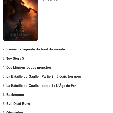
Film - Action
2.
Vaiana, la légende du bout du monde
3.
Toy Story 5
4.
Des Minions et des monstres
5.
La Bataille de Gaulle - Partie 2 : J’écris ton nom
6.
La Bataille de Gaulle - partie 1 : L'Âge de Fer
7.
Backrooms
8.
Evil Dead Burn
9.
Obsession