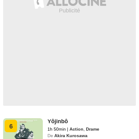
Yôjinbô
6
1h 50min
|
Action
,
Drame
De
Akira Kurosawa