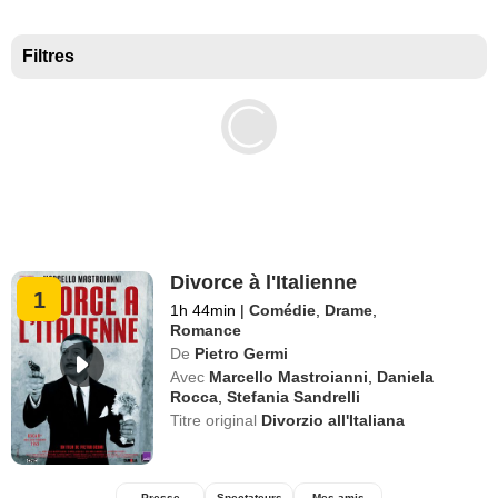
Meilleurs documentaires selon la presse
Filtres
Divorce à l'Italienne
1
1h 44min
|
Comédie
,
Drame
,
Romance
De
Pietro Germi
Avec
Marcello Mastroianni
,
Daniela
Rocca
,
Stefania Sandrelli
Titre original
Divorzio all'Italiana
Presse
Spectateurs
Mes amis