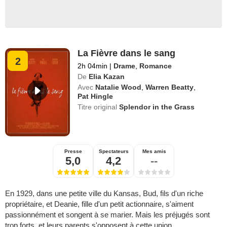
La Fièvre dans le sang
2
2h 04min
|
Drame
,
Romance
De
Elia Kazan
Avec
Natalie Wood
,
Warren Beatty
,
Pat Hingle
Titre original
Splendor in the Grass
Presse
Spectateurs
Mes amis
5,0
4,2
--
En 1929, dans une petite ville du Kansas, Bud, fils d'un riche
propriétaire, et Deanie, fille d'un petit actionnaire, s'aiment
passionnément et songent à se marier. Mais les préjugés sont
trop forts, et leurs parents s'opposent à cette union...