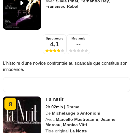
Avec
Silvia Pinal
,
Fernando Rey
,
Francisco Rabal
Spectateurs
Mes amis
4,1
--
L'histoire d'une novice confrontée au scandale que constitue son
innocence.
La Nuit
8
2h 02min
|
Drame
De
Michelangelo Antonioni
Avec
Marcello Mastroianni
,
Jeanne
Moreau
,
Monica Vitti
Titre original
La Notte