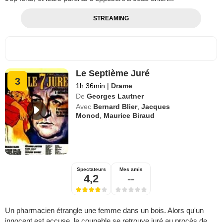
STREAMING
Le Septième Juré
3
1h 36min
|
Drame
De
Georges Lautner
Avec
Bernard Blier
,
Jacques
Monod
,
Maurice Biraud
Spectateurs
Mes amis
4,2
--
Un pharmacien étrangle une femme dans un bois. Alors qu'un
innocent est accuse, le coupable se retrouve juré au procès de