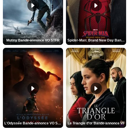
Mutiny Bande-annonce VO STFR
Spider-Man: Brand New Day Bande-annonce VO STFR
L'Odyssée Bande-annonce VO STFR
Le Triangle d'or Bande-annonce VF