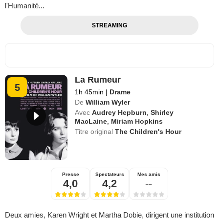
l'Humanité...
STREAMING
La Rumeur
5
1h 45min
|
Drame
De
William Wyler
Avec
Audrey Hepburn
,
Shirley
MacLaine
,
Miriam Hopkins
Titre original
The Children's Hour
Presse
Spectateurs
Mes amis
4,0
4,2
--
Deux amies, Karen Wright et Martha Dobie, dirigent une institution