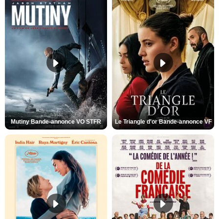
Mutiny Bande-annonce VO STFR
Le Triangle d'or Bande-annonce VF