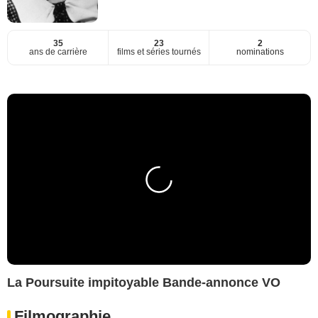
35
23
2
ans de carrière
films et séries tournés
nominations
La Poursuite impitoyable Bande-annonce VO
Filmographie