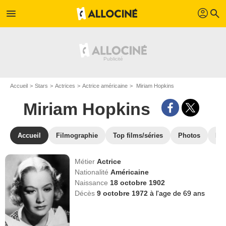
profil
menu
search
Accueil
Stars
Actrices
Actrice américaine
Miriam Hopkins
Miriam Hopkins
Accueil
Filmographie
Top films/séries
Photos
Ré
Métier
Actrice
Nationalité
Américaine
Naissance
18 octobre 1902
Décès
9 octobre 1972
à l'age de 69 ans