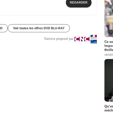
REGARDER
OD
Voir toutes les offres DVD BLU-RAY
Service proposé par
Ce so
Impos
thrill
vendr
Qu’es
méch