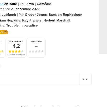
933
en salle
|
1h 23min
|
Comédie
reprise
21 décembre 2022
t Lubitsch
Par
Grover Jones
,
Samson Raphaelson
|
riam Hopkins
,
Kay Francis
,
Herbert Marshall
ginal
Trouble in paradise
e
Spectateurs
Mes amis
4,2
--
s
373 notes, 37 critiques