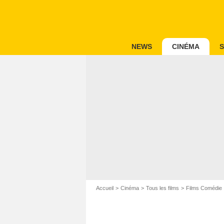
NEWS
CINÉMA
S
Accueil
Cinéma
Tous les films
Films Comédie