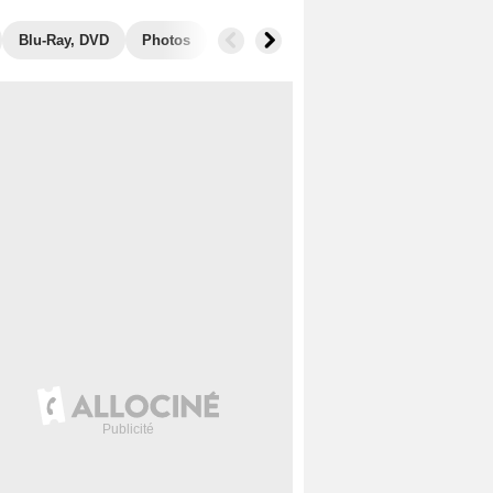
Blu-Ray, DVD
Photos
Secrets de tournage
Films similair