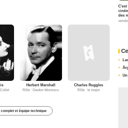
C'est
ciném
des m
vendr
Ce
La
Är
Un
is
Herbert Marshall
Charles Ruggles
 Collet
Rôle : Gaston Monescu
Rôle : le major
 complet et équipe technique