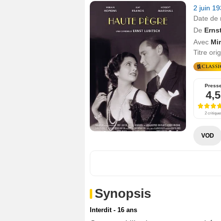
2 juin 1
Date de 
De
Erns
Avec
Mi
Titre ori
Press
4,5
2 critique
VOD
Synopsis
Interdit - 16 ans