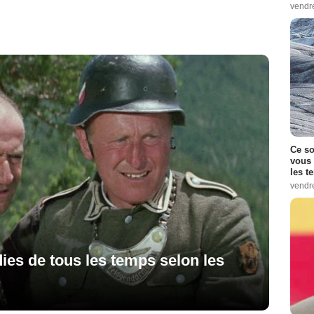
vendr
Ce so
vous 
les t
vendr
ies de tous les temps selon les