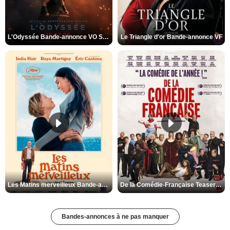
L'Odyssée Bande-annonce VO STFR
Le Triangle d'or Bande-annonce VF
Les Matins merveilleux Bande-annonce VF
De la Comédie-Française Teaser VF
Bandes-annonces à ne pas manquer