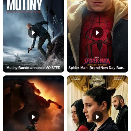
Mutiny Bande-annonce VO STFR
Spider-Man: Brand New Day Bande-annonce VO STFR