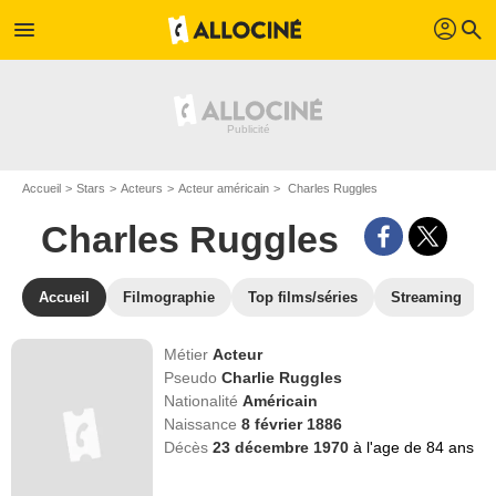
profil
menu
search
Accueil
Stars
Acteurs
Acteur américain
Charles Ruggles
Charles Ruggles
Accueil
Filmographie
Top films/séries
Streaming
Métier
Acteur
Pseudo
Charlie Ruggles
Nationalité
Américain
Naissance
8 février 1886
Décès
23 décembre 1970
à l'age de 84 ans