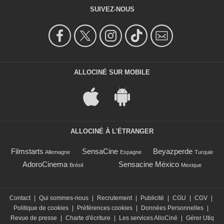
SUIVEZ-NOUS
ALLOCINÉ SUR MOBILE
ALLOCINÉ À L'ÉTRANGER
Filmstarts
SensaCine
Beyazperde
Allemagne
Espagne
Turquie
AdoroCinema
Sensacine México
Brésil
Mexique
Contact
|
Qui sommes-nous
|
Recrutement
|
Publicité
|
CGU
|
CGV
|
Politique de cookies
|
Préférences cookies
|
Données Personnelles
|
Revue de presse
|
Charte d'écriture
|
Les services AlloCiné
|
Gérer Utiq