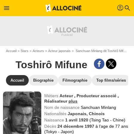
profil
menu
search
Accueil
Stars
Acteurs
Acteur japonais
Sanchuan Minlang dit Toshirô Mifune
Toshirô Mifune
Accueil
Biographie
Filmographie
Top films/séries
Métiers
Acteur
,
Producteur associé
,
Réalisateur
plus
Nom de naissance
Sanchuan Minlang
Nationalités
Japonais,
Chinois
Naissance
1 avril 1920
(Tsing Tao - Chine)
Décès
24 décembre 1997
à l'age de 77 ans
(Tokyo - Japon)