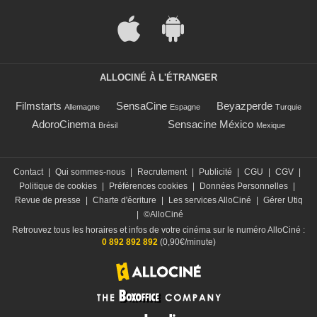
ALLOCINÉ À L'ÉTRANGER
Filmstarts
SensaCine
Beyazperde
Allemagne
Espagne
Turquie
AdoroCinema
Sensacine México
Brésil
Mexique
Contact
|
Qui sommes-nous
|
Recrutement
|
Publicité
|
CGU
|
CGV
|
Politique de cookies
|
Préférences cookies
|
Données Personnelles
|
Revue de presse
|
Charte d'écriture
|
Les services AlloCiné
|
Gérer Utiq
|
©AlloCiné
Retrouvez tous les horaires et infos de votre cinéma sur le numéro AlloCiné :
0 892 892 892
(0,90€/minute)