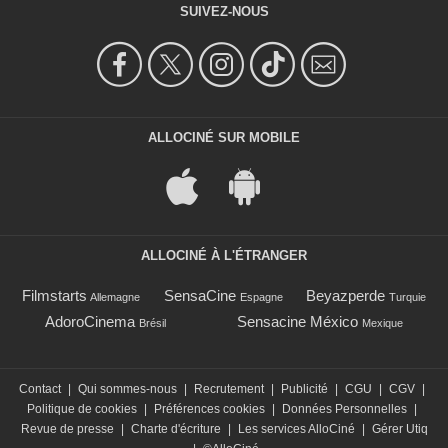
SUIVEZ-NOUS
ALLOCINÉ SUR MOBILE
ALLOCINÉ À L'ÉTRANGER
Filmstarts
SensaCine
Beyazperde
Allemagne
Espagne
Turquie
AdoroCinema
Sensacine México
Brésil
Mexique
Contact
|
Qui sommes-nous
|
Recrutement
|
Publicité
|
CGU
|
CGV
|
Politique de cookies
|
Préférences cookies
|
Données Personnelles
|
Revue de presse
|
Charte d'écriture
|
Les services AlloCiné
|
Gérer Utiq