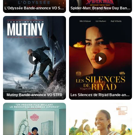
L'Odyssée Bande-annonce VO STFR
Spider-Man: Brand New Day Bande-annonce VO STFR
Mutiny Bande-annonce VO STFR
Les Silences de Riyad Bande-annonce VO STFR