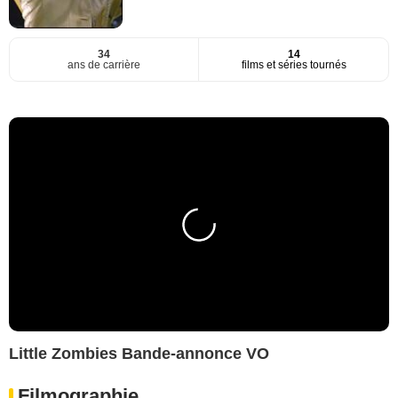
34
14
ans de carrière
films et séries tournés
Little Zombies Bande-annonce VO
Filmographie