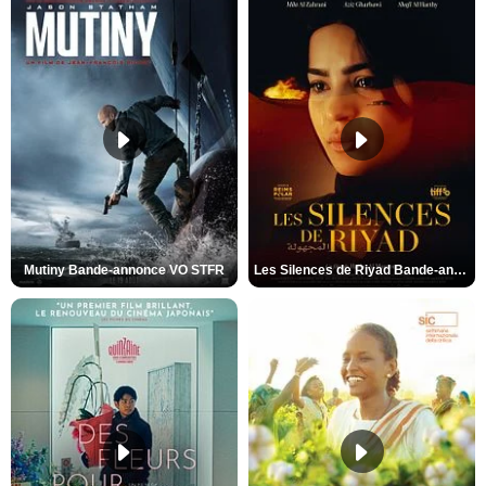
Mutiny Bande-annonce VO STFR
Les Silences de Riyad Bande-annonce VO STFR