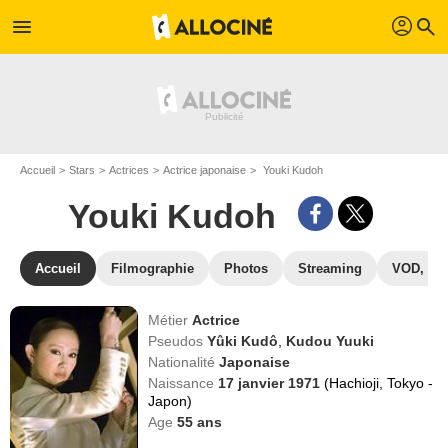
profil
menu
search
Accueil
Stars
Actrices
Actrice japonaise
Youki Kudoh
Youki Kudoh
Accueil
Filmographie
Photos
Streaming
VOD, DV
Métier
Actrice
Pseudos
Yûki Kudô
,
Kudou Yuuki
Nationalité
Japonaise
Naissance
17 janvier 1971
(Hachioji, Tokyo -
Japon)
Age
55
ans