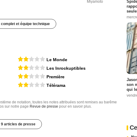
Spide
Miyamoto
rappo
seule
mercr
 complet et équipe technique
Le Monde
Les Inrockuptibles
Première
Jason
son n
Télérama
qui le
vendre
tème de notation, toutes les notes attribuées sont remises au barême
nfos sur notre page
Revue de presse
pour en savoir plus.
9 articles de presse
Ce