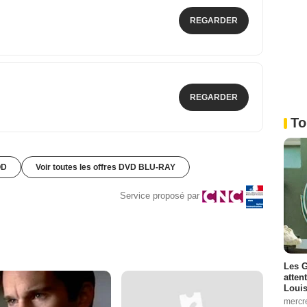
REGARDER
REGARDER
To
OD
Voir toutes les offres DVD BLU-RAY
Service proposé par
Les G
atten
Louis
mercr