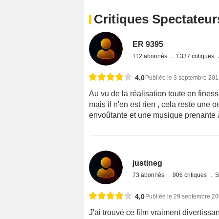
Critiques Spectateur
ER 9395
112 abonnés
1 337 critiques
4,0
Publiée le 3 septembre 20
Au vu de la réalisation toute en finesse
mais il n'en est rien , cela reste une
envoûtante et une musique prenante à
justineg
73 abonnés
906 critiques
S
4,0
Publiée le 29 septembre 2
J'ai trouvé ce film vraiment divertissan