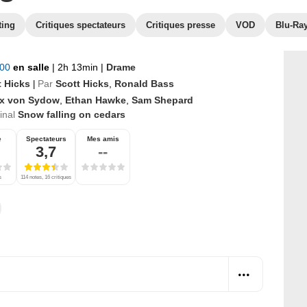
ting
Critiques spectateurs
Critiques presse
VOD
Blu-Ra
000
en salle
|
2h 13min
|
Drame
t Hicks
Par
Scott Hicks
,
Ronald Bass
|
x von Sydow
,
Ethan Hawke
,
Sam Shepard
ginal
Snow falling on cedars
e
Spectateurs
Mes amis
3,7
--
s
114 notes, 16 critiques