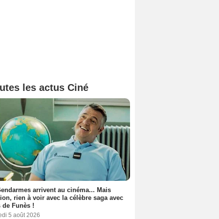
utes les actus Ciné
endarmes arrivent au cinéma... Mais
tion, rien à voir avec la célèbre saga avec
 de Funès !
edi 5 août 2026