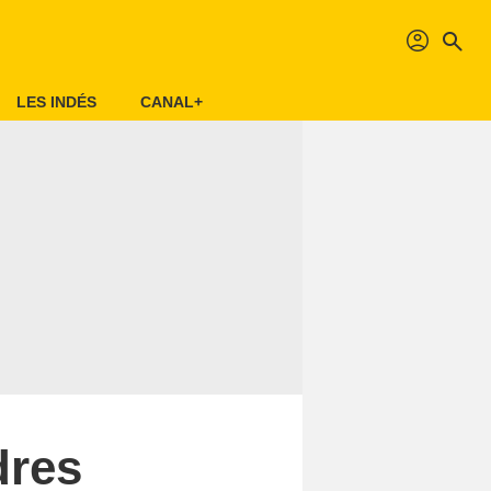
profil
search
LES INDÉS
CANAL+
dres