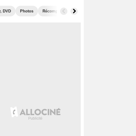
y, DVD
Photos
Récompenses
Films similaires