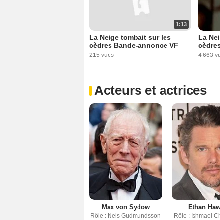
1:13
La Neige tombait sur les
La Nei
cèdres Bande-annonce VF
cèdre
215 vues
4 663 v
Acteurs et actrices
Max von Sydow
Ethan Ha
Rôle : Nels Gudmundsson
Rôle : Ishmael 