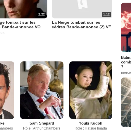
2:22
1:12
ge tombait sur les
La Neige tombait sur les
s Bande-annonce VO
cèdres Bande-annonce (2) VF
ues
Batma
combi
?
mercr
wke
Sam Shepard
Youki Kudoh
Chambers
Rôle : Arthur Chambers
Rôle : Hatsue Imada