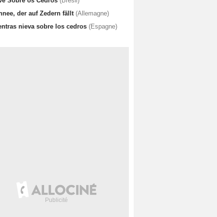
ve Sobre os Cedros
(Brésil)
nee, der auf Zedern fällt
(Allemagne)
entras nieva sobre los cedros
(Espagne)