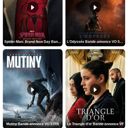
Spider-Man: Brand New Day Bande-annonce VO STFR
L'Odyssée Bande-annonce VO STFR
Mutiny Bande-annonce VO STFR
Le Triangle d'or Bande-annonce VF