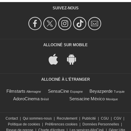
SUIVEZ-NOUS
ALLOCINÉ SUR MOBILE
ALLOCINÉ À L'ÉTRANGER
Filmstarts
SensaCine
Beyazperde
Allemagne
Espagne
Turquie
AdoroCinema
Sensacine México
Brésil
Mexique
Contact
|
Qui sommes-nous
|
Recrutement
|
Publicité
|
CGU
|
CGV
|
Politique de cookies
|
Préférences cookies
|
Données Personnelles
|
Revue de presse
|
Charte d'écriture
|
Les services AlloCiné
|
Gérer Utiq