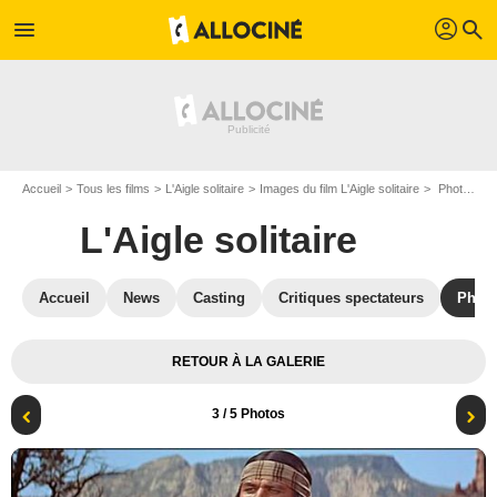
profil
menu
search
Accueil
Tous les films
L'Aigle solitaire
Images du film L'Aigle solitaire
Photo du film L'Aigle solitaire - Photo 3
L'Aigle solitaire
Accueil
News
Casting
Critiques spectateurs
Phot
RETOUR À LA GALERIE
3
/ 5 Photos