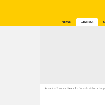
NEWS
CINÉMA
S
Accueil
Tous les films
La Porte du diable
Image