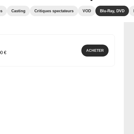
es
Casting
Critiques spectateurs
VOD
Blu-Ray, DVD
ACHETER
00 €