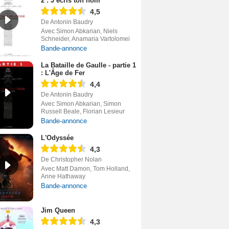
2 : J’écris ton nom
4,5
De Antonin Baudry
Avec Simon Abkarian, Niels
Schneider, Anamaria Vartolomei
Bande-annonce
La Bataille de Gaulle - partie 1
: L'Âge de Fer
4,4
De Antonin Baudry
Avec Simon Abkarian, Simon
Russell Beale, Florian Lesieur
Bande-annonce
L'Odyssée
4,3
De Christopher Nolan
Avec Matt Damon, Tom Holland,
Anne Hathaway
Bande-annonce
Jim Queen
4,3