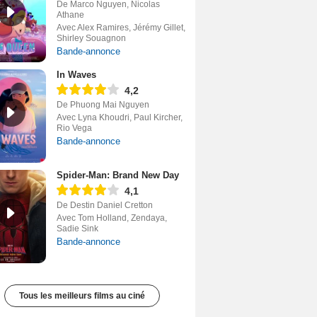
De Marco Nguyen, Nicolas
Athane
Avec Alex Ramires, Jérémy Gillet,
Shirley Souagnon
Bande-annonce
In Waves
4,2
De Phuong Mai Nguyen
Avec Lyna Khoudri, Paul Kircher,
Rio Vega
Bande-annonce
Spider-Man: Brand New Day
4,1
De Destin Daniel Cretton
Avec Tom Holland, Zendaya,
Sadie Sink
Bande-annonce
Tous les meilleurs films au ciné