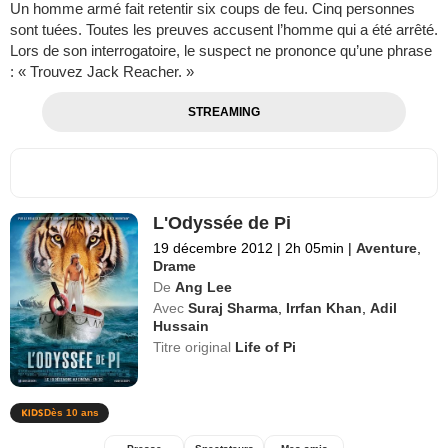
Un homme armé fait retentir six coups de feu. Cinq personnes
sont tuées. Toutes les preuves accusent l’homme qui a été arrêté.
Lors de son interrogatoire, le suspect ne prononce qu’une phrase
: « Trouvez Jack Reacher. »
STREAMING
L'Odyssée de Pi
19 décembre 2012
|
2h 05min
|
Aventure
,
Drame
De
Ang Lee
Avec
Suraj Sharma
,
Irrfan Khan
,
Adil
Hussain
Titre original
Life of Pi
Dès 10 ans