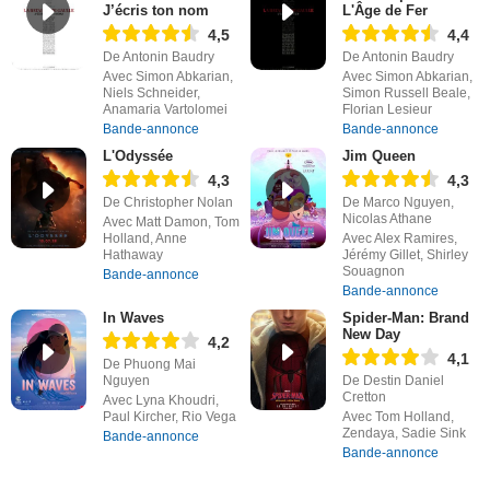
J’écris ton nom
L'Âge de Fer
4,5
4,4
De Antonin Baudry
De Antonin Baudry
Avec Simon Abkarian,
Avec Simon Abkarian,
Niels Schneider,
Simon Russell Beale,
Anamaria Vartolomei
Florian Lesieur
Bande-annonce
Bande-annonce
L'Odyssée
Jim Queen
4,3
4,3
De Christopher Nolan
De Marco Nguyen,
Nicolas Athane
Avec Matt Damon, Tom
Holland, Anne
Avec Alex Ramires,
Hathaway
Jérémy Gillet, Shirley
Souagnon
Bande-annonce
Bande-annonce
In Waves
Spider-Man: Brand
New Day
4,2
4,1
De Phuong Mai
Nguyen
De Destin Daniel
Cretton
Avec Lyna Khoudri,
Paul Kircher, Rio Vega
Avec Tom Holland,
Zendaya, Sadie Sink
Bande-annonce
Bande-annonce