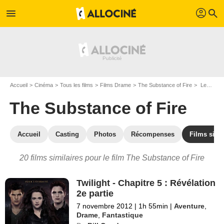
profil
menu
search
Accueil
Cinéma
Tous les films
Films Drame
The Substance of Fire
Les films similaires à "The Substance of Fire"
The Substance of Fire
Accueil
Casting
Photos
Récompenses
Films simil
20 films similaires pour le film The Substance of Fire
Twilight - Chapitre 5 : Révélation
2e partie
7 novembre 2012
|
1h 55min
|
Aventure
,
Drame
,
Fantastique