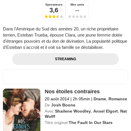
Spectateurs
Mes amis
3,6
--
Dans l'Amérique du Sud des années 20, un riche propriétaire
terrien, Esteban Trueba, épouse Clara, une jeune femme dotée
d'étranges pouvoirs et du don de divination. La popularité politique
d'Esteban s'accroit et il voit sa famille se déstabiliser.
STREAMING
Nos étoiles contraires
20 août 2014
|
2h 05min
|
Drame
,
Romance
De
Josh Boone
Avec
Shailene Woodley
,
Ansel Elgort
,
Nat
Wolff
Titre original
The Fault In Our Stars