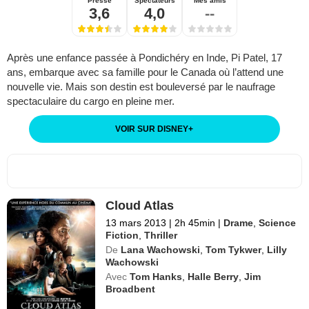
Presse
Spectateurs
Mes amis
3,6
4,0
--
Après une enfance passée à Pondichéry en Inde, Pi Patel, 17
ans, embarque avec sa famille pour le Canada où l’attend une
nouvelle vie. Mais son destin est bouleversé par le naufrage
spectaculaire du cargo en pleine mer.
VOIR SUR DISNEY
+
Cloud Atlas
13 mars 2013
|
2h 45min
|
Drame
,
Science
Fiction
,
Thriller
De
Lana Wachowski
,
Tom Tykwer
,
Lilly
Wachowski
Avec
Tom Hanks
,
Halle Berry
,
Jim
Broadbent