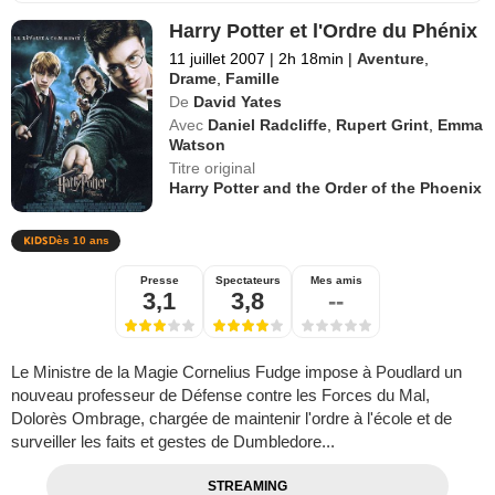
Harry Potter et l'Ordre du Phénix
11 juillet 2007
|
2h 18min
|
Aventure
,
Drame
,
Famille
De
David Yates
Avec
Daniel Radcliffe
,
Rupert Grint
,
Emma
Watson
Titre original
Harry Potter and the Order of the Phoenix
Dès 10 ans
Presse
Spectateurs
Mes amis
3,1
3,8
--
Le Ministre de la Magie Cornelius Fudge impose à Poudlard un
nouveau professeur de Défense contre les Forces du Mal,
Dolorès Ombrage, chargée de maintenir l'ordre à l'école et de
surveiller les faits et gestes de Dumbledore...
STREAMING