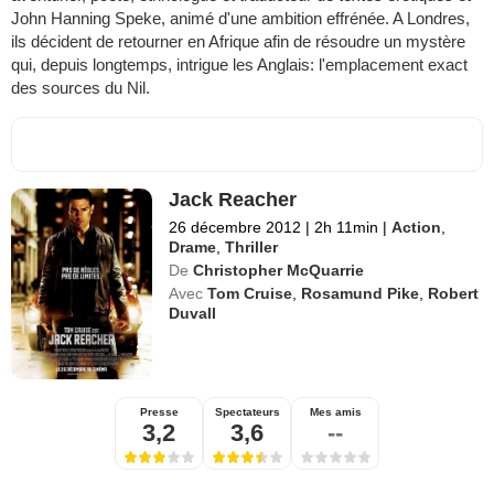
John Hanning Speke, animé d'une ambition effrénée. A Londres,
ils décident de retourner en Afrique afin de résoudre un mystère
qui, depuis longtemps, intrigue les Anglais: l'emplacement exact
des sources du Nil.
Jack Reacher
26 décembre 2012
|
2h 11min
|
Action
,
Drame
,
Thriller
De
Christopher McQuarrie
Avec
Tom Cruise
,
Rosamund Pike
,
Robert
Duvall
Presse
Spectateurs
Mes amis
3,2
3,6
--