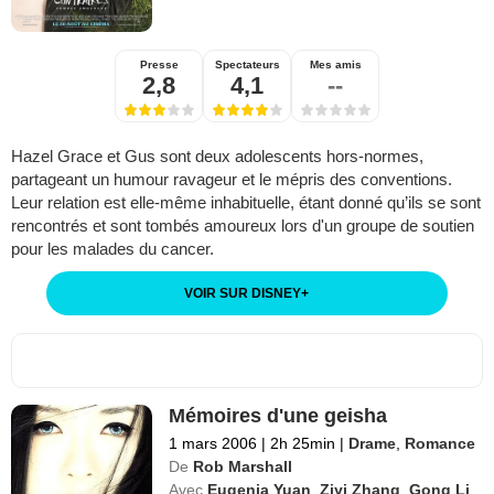
Presse
Spectateurs
Mes amis
2,8
4,1
--
Hazel Grace et Gus sont deux adolescents hors-normes,
partageant un humour ravageur et le mépris des conventions.
Leur relation est elle-même inhabituelle, étant donné qu’ils se sont
rencontrés et sont tombés amoureux lors d'un groupe de soutien
pour les malades du cancer.
VOIR SUR DISNEY
+
Mémoires d'une geisha
1 mars 2006
|
2h 25min
|
Drame
,
Romance
De
Rob Marshall
Avec
Eugenia Yuan
,
Ziyi Zhang
,
Gong Li