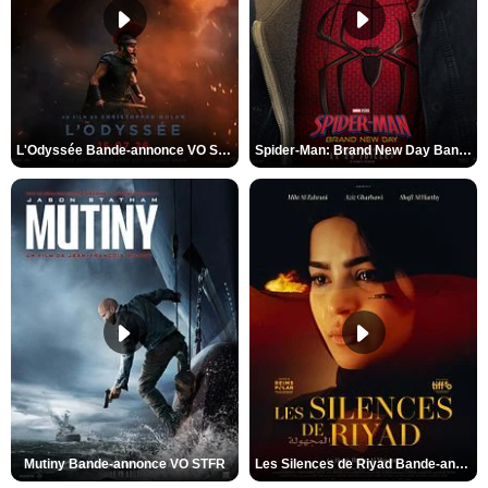
L'Odyssée Bande-annonce VO STFR
Spider-Man: Brand New Day Bande-annonce VO STFR
Mutiny Bande-annonce VO STFR
Les Silences de Riyad Bande-annonce VO STFR