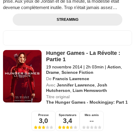
prise. Aux yeux de Jordan et de sa meute, la modestie était
devenue complètement inutile. Trop n’était jamais assez…
STREAMING
Hunger Games - La Révolte :
Partie 1
19 novembre 2014
|
2h 03min
|
Action
,
Drame
,
Science Fiction
De
Francis Lawrence
Avec
Jennifer Lawrence
,
Josh
Hutcherson
,
Liam Hemsworth
Titre original
The Hunger Games - Mockingjay: Part 1
Presse
Spectateurs
Mes amis
3,0
3,4
--