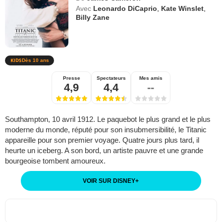
Avec
Leonardo DiCaprio
,
Kate Winslet
,
Billy Zane
Dès 10 ans
Presse
Spectateurs
Mes amis
4,9
4,4
--
Southampton, 10 avril 1912. Le paquebot le plus grand et le plus
moderne du monde, réputé pour son insubmersibilité, le Titanic
appareille pour son premier voyage. Quatre jours plus tard, il
heurte un iceberg. A son bord, un artiste pauvre et une grande
bourgeoise tombent amoureux.
VOIR SUR DISNEY
+