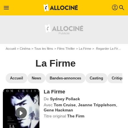
profil
menu
search
Accueil
Cinéma
Tous les films
Films Thriller
La Firme
Regarder La Firme en SVOD
La Firme
Accueil
News
Bandes-annonces
Casting
Critiques
La Firme
De
Sydney Pollack
Avec
Tom Cruise
,
Jeanne Tripplehorn
,
Gene Hackman
Titre original
The Firm