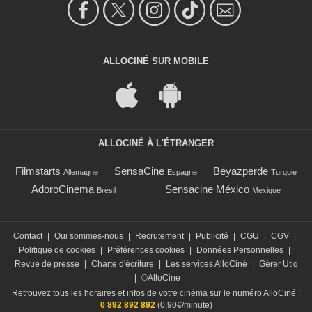
ALLOCINÉ SUR MOBILE
ALLOCINÉ À L'ÉTRANGER
Filmstarts
SensaCine
Beyazperde
Allemagne
Espagne
Turquie
AdoroCinema
Sensacine México
Brésil
Mexique
Contact
|
Qui sommes-nous
|
Recrutement
|
Publicité
|
CGU
|
CGV
|
Politique de cookies
|
Préférences cookies
|
Données Personnelles
|
Revue de presse
|
Charte d'écriture
|
Les services AlloCiné
|
Gérer Utiq
|
©AlloCiné
Retrouvez tous les horaires et infos de votre cinéma sur le numéro AlloCiné :
0 892 892 892
(0,90€/minute)