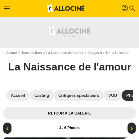
profil
menu
search
Accueil
Tous les films
La Naissance de l'amour
Images du film La Naissance de l'amour
La Naissance de l'amour
Accueil
Casting
Critiques spectateurs
VOD
Photo
RETOUR À LA GALERIE
4
/ 6 Photos