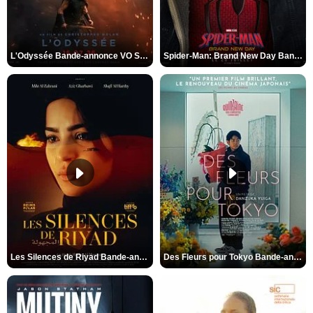
L'Odyssée Bande-annonce VO STFR
Spider-Man: Brand New Day Bande-annonce VO STFR
Les Silences de Riyad Bande-annonce VO STFR
Des Fleurs pour Tokyo Bande-annonce VO STFR