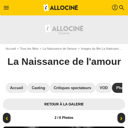
profil
menu
search
Accueil
Tous les films
La Naissance de l'amour
Images du film La Naissance de l'amour
La Naissance de l'amour
Accueil
Casting
Critiques spectateurs
VOD
Photo
RETOUR À LA GALERIE
2
/ 6 Photos