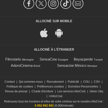
ALLOCINÉ SUR MOBILE
ALLOCINÉ À L'ÉTRANGER
Filmstarts
SensaCine
Beyazperde
Allemagne
Espagne
Turquie
AdoroCinema
Sensacine México
Brésil
Mexique
Contact
|
Qui sommes-nous
|
Recrutement
|
Publicité
|
CGU
|
CGV
|
Politique de cookies
|
Préférences cookies
|
Données Personnelles
|
Revue de presse
|
Charte d'écriture
|
Les services AlloCiné
|
Gérer Utiq
|
©AlloCiné
Retrouvez tous les horaires et infos de votre cinéma sur le numéro AlloCiné :
0 892 892 892
(0,90€/minute)