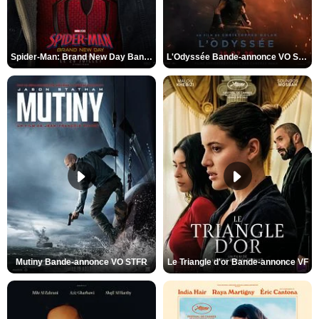
Spider-Man: Brand New Day Bande-annonce VO STFR
L'Odyssée Bande-annonce VO STFR
Mutiny Bande-annonce VO STFR
Le Triangle d'or Bande-annonce VF