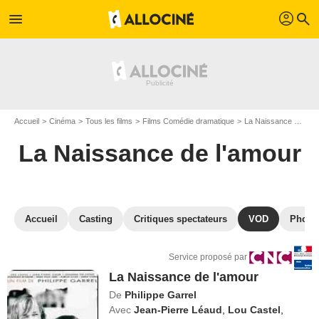
profil
menu
search
Accueil
Cinéma
Tous les films
Films Comédie dramatique
La Naissance de l'amour
La Naissance de l'amour
Accueil
Casting
Critiques spectateurs
VOD
Photo
Service proposé par
La Naissance de l'amour
De
Philippe Garrel
Avec
Jean-Pierre Léaud
,
Lou Castel
,