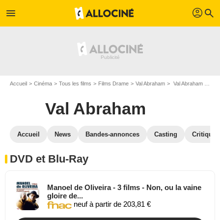
profil
menu
search
Accueil
Cinéma
Tous les films
Films Drame
Val Abraham
Val Abraham en DVD Blu Ray
Val Abraham
Accueil
News
Bandes-annonces
Casting
Critiques
DVD et Blu-Ray
Manoel de Oliveira - 3 films - Non, ou la vaine
gloire de...
neuf à partir de 203,81 €