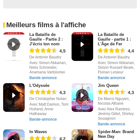
Meilleurs films à l'affiche
La Bataille de
La Bataille de
Gaulle - Partie 2 :
Gaulle - partie 1 :
J’écris ton nom
L'Âge de Fer
4,5
4,4
De Antonin Baudry
De Antonin Baudry
Avec Simon Abkarian,
Avec Simon Abkarian,
Niels Schneider,
Simon Russell Beale,
Anamaria Vartolomei
Florian Lesieur
Bande-annonce
Bande-annonce
L'Odyssée
Jim Queen
4,3
4,3
De Christopher Nolan
De Marco Nguyen,
Nicolas Athane
Avec Matt Damon, Tom
Holland, Anne
Avec Alex Ramires,
Hathaway
Jérémy Gillet, Shirley
Souagnon
Bande-annonce
Bande-annonce
In Waves
Spider-Man: Brand
New Day
4,2