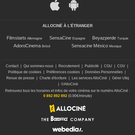
ALLOCINÉ À L'ÉTRANGER
Filmstarts
SensaCine
Beyazperde
Allemagne
Espagne
Turquie
AdoroCinema
Sensacine México
Brésil
Mexique
Contact
|
Qui sommes-nous
|
Recrutement
|
Publicité
|
CGU
|
CGV
|
Politique de cookies
|
Préférences cookies
|
Données Personnelles
|
Revue de presse
|
Charte d'écriture
|
Les services AlloCiné
|
Gérer Utiq
|
©AlloCiné
Retrouvez tous les horaires et infos de votre cinéma sur le numéro AlloCiné :
0 892 892 892
(0,90€/minute)