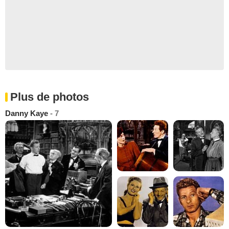
Plus de photos
Danny Kaye
- 7