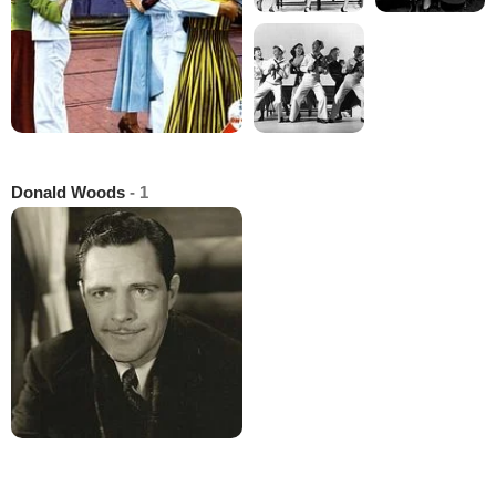
Donald Woods
- 1