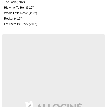
- The Jack (5'16")
- Higwhay To Hell (3'19")
- Whole Lotta Rosie (4'33")
- Rocker (4'16")
- Let There Be Rock (7'08")