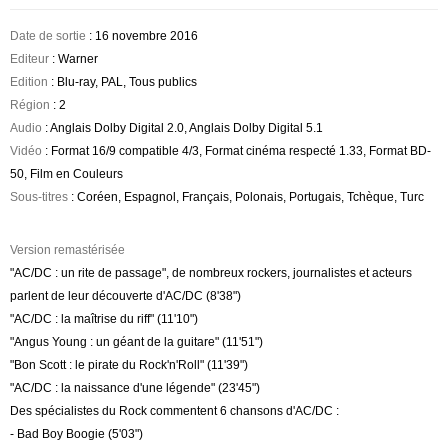
Date de sortie
: 16 novembre 2016
Editeur
: Warner
Edition
: Blu-ray, PAL, Tous publics
Région
: 2
Audio
: Anglais Dolby Digital 2.0, Anglais Dolby Digital 5.1
Vidéo
: Format 16/9 compatible 4/3, Format cinéma respecté 1.33, Format BD-
50, Film en Couleurs
Sous-titres
: Coréen, Espagnol, Français, Polonais, Portugais, Tchèque, Turc
Version remastérisée
"AC/DC : un rite de passage", de nombreux rockers, journalistes et acteurs
parlent de leur découverte d'AC/DC (8'38")
"AC/DC : la maîtrise du riff" (11'10")
"Angus Young : un géant de la guitare" (11'51")
"Bon Scott : le pirate du Rock'n'Roll" (11'39")
"AC/DC : la naissance d'une légende" (23'45")
Des spécialistes du Rock commentent 6 chansons d'AC/DC :
- Bad Boy Boogie (5'03")