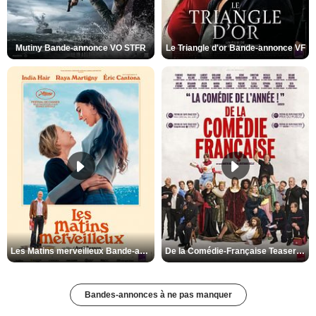
Mutiny Bande-annonce VO STFR
Le Triangle d'or Bande-annonce VF
Les Matins merveilleux Bande-annonce VF
De la Comédie-Française Teaser VF
Bandes-annonces à ne pas manquer