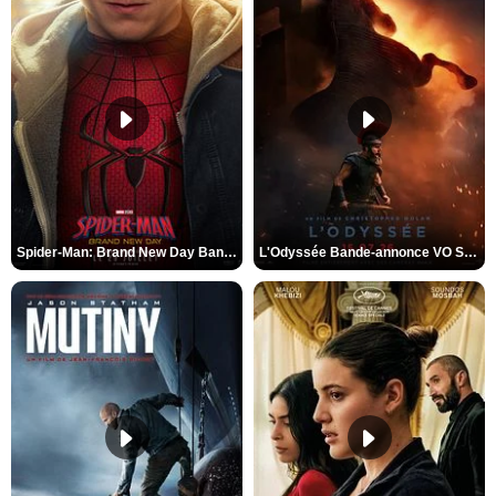
Spider-Man: Brand New Day Bande-annonce VO STFR
L'Odyssée Bande-annonce VO STFR