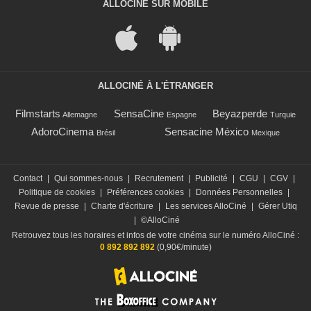
ALLOCINÉ SUR MOBILE
ALLOCINÉ À L'ÉTRANGER
Filmstarts
SensaCine
Beyazperde
Allemagne
Espagne
Turquie
AdoroCinema
Sensacine México
Brésil
Mexique
Contact
|
Qui sommes-nous
|
Recrutement
|
Publicité
|
CGU
|
CGV
|
Politique de cookies
|
Préférences cookies
|
Données Personnelles
|
Revue de presse
|
Charte d'écriture
|
Les services AlloCiné
|
Gérer Utiq
|
©AlloCiné
Retrouvez tous les horaires et infos de votre cinéma sur le numéro AlloCiné :
0 892 892 892
(0,90€/minute)