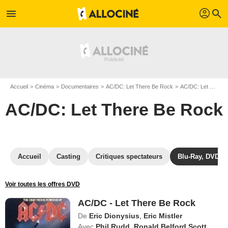
profil
menu
search
Accueil
Cinéma
Documentaires
AC/DC: Let There Be Rock
AC/DC: Let There Be Rock en Blu Ray
AC/DC: Let There Be Rock
Accueil
Casting
Critiques spectateurs
Blu-Ray, DVD
Voir toutes les offres DVD
AC/DC - Let There Be Rock
De
Eric Dionysius
,
Eric Mistler
Avec
Phil Rudd
,
Ronald Belford Scott
,