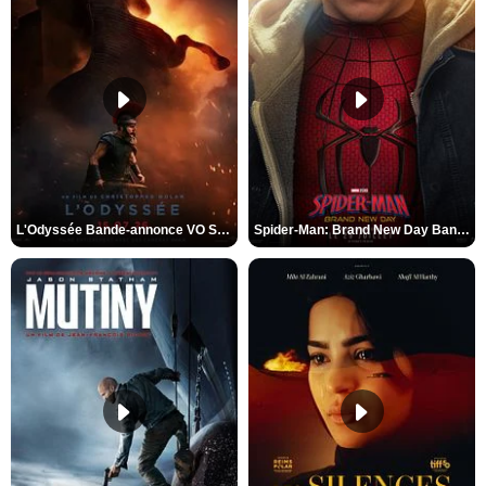
L'Odyssée Bande-annonce VO STFR
Spider-Man: Brand New Day Bande-annonce VO STFR