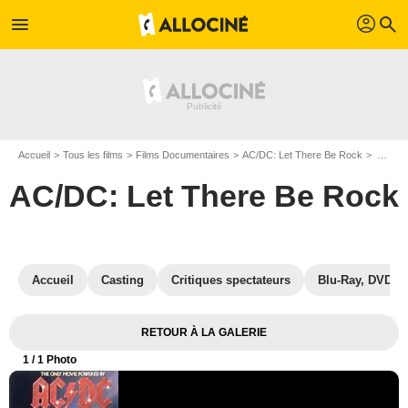
profil
menu
search
Accueil
Tous les films
Films Documentaires
AC/DC: Let There Be Rock
Affiche du film AC/DC: Let There Be Rock - Photo 1
AC/DC: Let There Be Rock
Accueil
Casting
Critiques spectateurs
Blu-Ray, DVD
RETOUR À LA GALERIE
1
/ 1 Photo