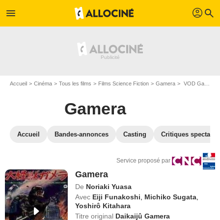
profil
menu
search
Accueil
Cinéma
Tous les films
Films Science Fiction
Gamera
VOD Gamera
Gamera
Accueil
Bandes-annonces
Casting
Critiques spectateu
Service proposé par
Gamera
De
Noriaki Yuasa
Avec
Eiji Funakoshi
,
Michiko Sugata
,
Yoshirô Kitahara
Titre original
Daikaijû Gamera