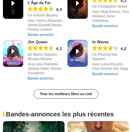
4,3
L'Âge de Fer
De Christopher Nolan
4,4
Avec Matt Damon, Tom
De Antonin Baudry
Holland, Anne
Avec Simon Abkarian,
Hathaway
Simon Russell Beale,
Bande-annonce
Florian Lesieur
Bande-annonce
Jim Queen
In Waves
4,3
4,2
De Marco Nguyen,
De Phuong Mai
Nicolas Athane
Nguyen
Avec Alex Ramires,
Avec Lyna Khoudri,
Jérémy Gillet, Shirley
Paul Kircher, Rio Vega
Souagnon
Bande-annonce
Bande-annonce
Tous les meilleurs films au ciné
Bandes-annonces les plus récentes