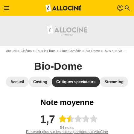
profil
menu
search
Accueil
Cinéma
Tous les films
Films Comédie
Bio-Dome
Avis sur Bio-Dome
Bio-Dome
Accueil
Casting
Critiques spectateurs
Streaming
Note moyenne
1,7
54 notes
En savoir plus sur les notes spectateurs d'AlloCiné