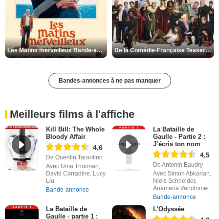
Les Matins merveilleux Bande-annonce VF
De la Comédie-Française Teaser VF
Bandes-annonces à ne pas manquer
Meilleurs films à l'affiche
Kill Bill: The Whole
La Bataille de
Bloody Affair
Gaulle - Partie 2 :
J’écris ton nom
4,6
4,5
De Quentin Tarantino
De Antonin Baudry
Avec Uma Thurman,
David Carradine, Lucy
Avec Simon Abkarian,
Liu
Niels Schneider,
Anamaria Vartolomei
Bande-annonce
Bande-annonce
La Bataille de
L'Odyssée
Gaulle - partie 1 :