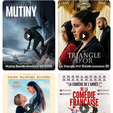
Mutiny Bande-annonce VO STFR
Le Triangle d'or Bande-annonce VF