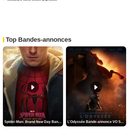
Top Bandes-annonces
Spider-Man: Brand New Day Bande-annonce VO STFR
L'Odyssée Bande-annonce VO STFR