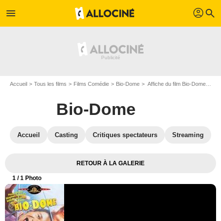
profil
menu
search
Accueil
Tous les films
Films Comédie
Bio-Dome
Affiche du film Bio-Dome - Photo 1
Bio-Dome
Accueil
Casting
Critiques spectateurs
Streaming
RETOUR À LA GALERIE
1
/ 1 Photo