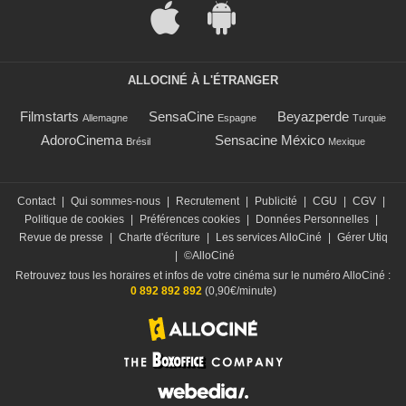
ALLOCINÉ À L'ÉTRANGER
Filmstarts
SensaCine
Beyazperde
Allemagne
Espagne
Turquie
AdoroCinema
Sensacine México
Brésil
Mexique
Contact
|
Qui sommes-nous
|
Recrutement
|
Publicité
|
CGU
|
CGV
|
Politique de cookies
|
Préférences cookies
|
Données Personnelles
|
Revue de presse
|
Charte d'écriture
|
Les services AlloCiné
|
Gérer Utiq
|
©AlloCiné
Retrouvez tous les horaires et infos de votre cinéma sur le numéro AlloCiné :
0 892 892 892
(0,90€/minute)