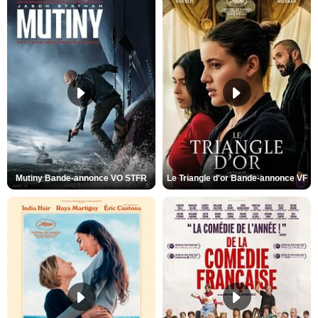
Mutiny Bande-annonce VO STFR
Le Triangle d'or Bande-annonce VF