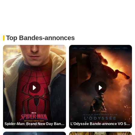
Top Bandes-annonces
Spider-Man: Brand New Day Bande-annonce VO STFR
L'Odyssée Bande-annonce VO STFR