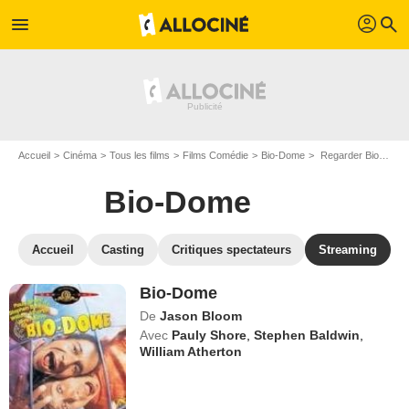
profil
menu
search
Accueil
Cinéma
Tous les films
Films Comédie
Bio-Dome
Regarder Bio-Dome en SVOD
Bio-Dome
Accueil
Casting
Critiques spectateurs
Streaming
Bio-Dome
De
Jason Bloom
Avec
Pauly Shore
,
Stephen Baldwin
,
William Atherton