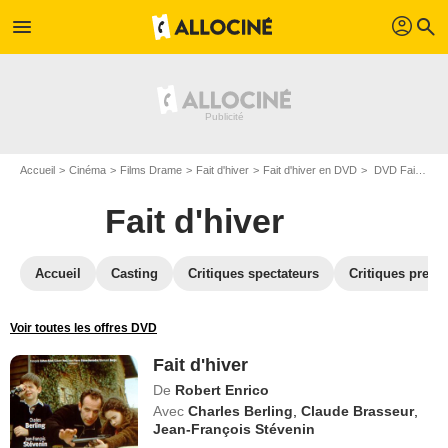
profil
menu
search
Accueil
Cinéma
Films Drame
Fait d'hiver
Fait d'hiver en DVD
DVD Fait d'hiver
Fait d'hiver
Accueil
Casting
Critiques spectateurs
Critiques press
Voir toutes les offres DVD
Fait d'hiver
De
Robert Enrico
Avec
Charles Berling
,
Claude Brasseur
,
Jean-François Stévenin