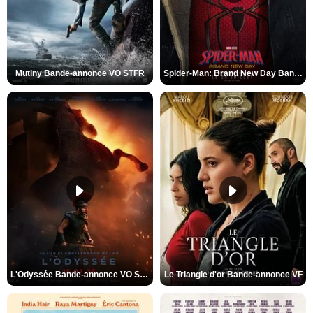
Mutiny Bande-annonce VO STFR
Spider-Man: Brand New Day Bande-annonce VO STFR
L'Odyssée Bande-annonce VO STFR
Le Triangle d'or Bande-annonce VF