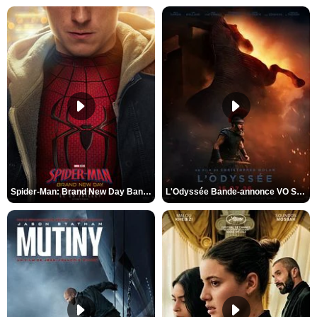
Spider-Man: Brand New Day Bande-annonce VO STFR
L'Odyssée Bande-annonce VO STFR