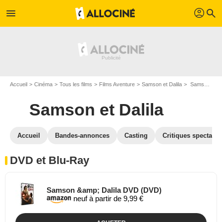
profil
menu
search
Accueil
Cinéma
Tous les films
Films Aventure
Samson et Dalila
Samson et Dalila en DVD Blu Ray
Samson et Dalila
Accueil
Bandes-annonces
Casting
Critiques spectateu
DVD et Blu-Ray
Samson &amp; Dalila DVD (DVD)
neuf à partir de 9,99 €