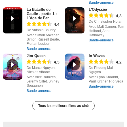
Bande-annonce
La Bataille de
L'Odyssée
Gaulle - partie 1 :
4,3
L'Âge de Fer
De Christopher Nolan
4,4
Avec Matt Damon, Tom
De Antonin Baudry
Holland, Anne
Avec Simon Abkarian,
Hathaway
Simon Russell Beale,
Bande-annonce
Florian Lesieur
Bande-annonce
Jim Queen
In Waves
4,3
4,2
De Marco Nguyen,
De Phuong Mai
Nicolas Athane
Nguyen
Avec Alex Ramires,
Avec Lyna Khoudri,
Jérémy Gillet, Shirley
Paul Kircher, Rio Vega
Souagnon
Bande-annonce
Bande-annonce
Tous les meilleurs films au ciné