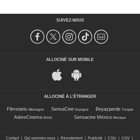
SUIVEZ-NOUS
ALLOCINÉ SUR MOBILE
ALLOCINÉ À L'ÉTRANGER
Filmstarts
SensaCine
Beyazperde
Allemagne
Espagne
Turquie
AdoroCinema
Sensacine México
Brésil
Mexique
Contact
|
Qui sommes-nous
|
Recrutement
|
Publicité
|
CGU
|
CGV
|