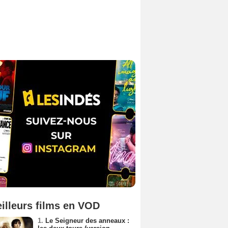
illeurs films en VOD
1.
Le Seigneur des anneaux :