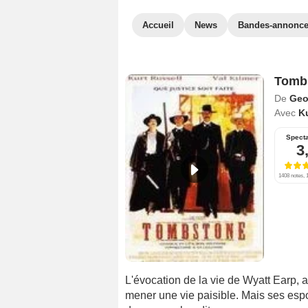
Accueil
News
Bandes-annonc
Tomb
De
Geo
Avec
Ku
Spect
3
1408 notes, 1
L'évocation de la vie de Wyatt Earp
mener une vie paisible. Mais ses espo