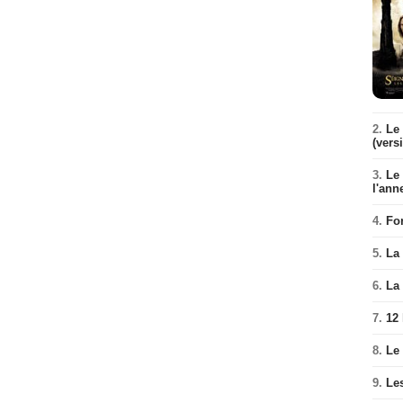
2.
Le 
(vers
3.
Le
l'ann
4.
Fo
5.
La 
6.
La 
7.
12
8.
Le
9.
Le