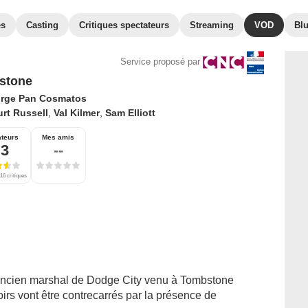
es
Casting
Critiques spectateurs
Streaming
VOD
Bl
Service proposé par
stone
rge Pan Cosmatos
rt Russell
,
Val Kilmer
,
Sam Elliott
ateurs
Mes amis
,3
--
16 critiques
, ancien marshal de Dodge City venu à Tombstone
irs vont être contrecarrés par la présence de