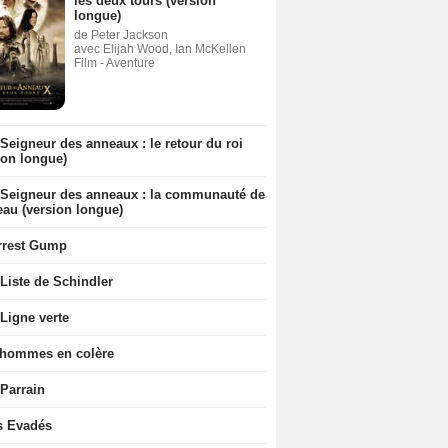
les deux tours (version
longue)
de Peter Jackson
avec Elijah Wood, Ian McKellen
Film - Aventure
Seigneur des anneaux : le retour du roi
ion longue)
 Seigneur des anneaux : la communauté de
eau (version longue)
rrest Gump
Liste de Schindler
Ligne verte
 hommes en colère
 Parrain
s Evadés