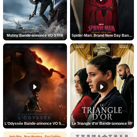
Mutiny Bande-annonce VO STFR
Spider-Man: Brand New Day Bande-annonce VO STFR
L'Odyssée Bande-annonce VO STFR
Le Triangle d'or Bande-annonce VF