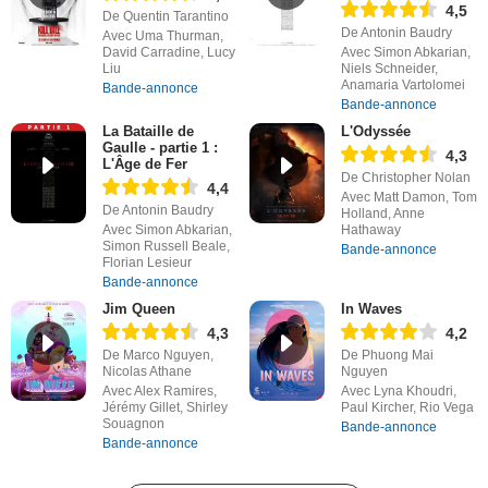
4,5
De Quentin Tarantino
De Antonin Baudry
Avec Uma Thurman,
David Carradine, Lucy
Avec Simon Abkarian,
Liu
Niels Schneider,
Anamaria Vartolomei
Bande-annonce
Bande-annonce
La Bataille de
L'Odyssée
Gaulle - partie 1 :
4,3
L'Âge de Fer
De Christopher Nolan
4,4
Avec Matt Damon, Tom
De Antonin Baudry
Holland, Anne
Avec Simon Abkarian,
Hathaway
Simon Russell Beale,
Bande-annonce
Florian Lesieur
Bande-annonce
Jim Queen
In Waves
4,3
4,2
De Marco Nguyen,
De Phuong Mai
Nicolas Athane
Nguyen
Avec Alex Ramires,
Avec Lyna Khoudri,
Jérémy Gillet, Shirley
Paul Kircher, Rio Vega
Souagnon
Bande-annonce
Bande-annonce