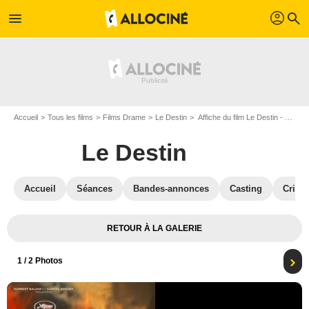
profil
menu
search
Accueil
Tous les films
Films Drame
Le Destin
Affiche du film Le Destin - Photo 1
Le Destin
Accueil
Séances
Bandes-annonces
Casting
Critiq
RETOUR À LA GALERIE
1
/ 2 Photos