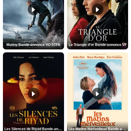
Mutiny Bande-annonce VO STFR
Le Triangle d'or Bande-annonce VF
Les Silences de Riyad Bande-annonce VO STFR
Les Matins merveilleux Bande-annonce VF