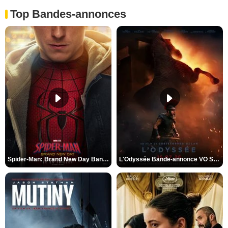
Top Bandes-annonces
Spider-Man: Brand New Day Bande-annonce VO STFR
L'Odyssée Bande-annonce VO STFR