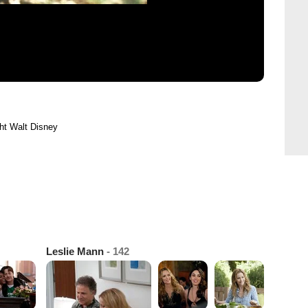
ht Walt Disney
Leslie Mann
- 142