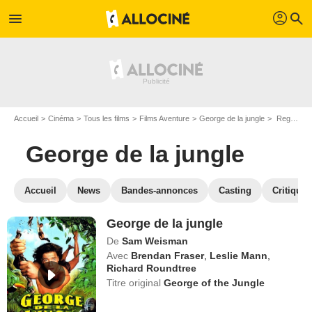
profil
menu
search
Accueil
Cinéma
Tous les films
Films Aventure
George de la jungle
Regarder George de la jungle en SVOD
George de la jungle
Accueil
News
Bandes-annonces
Casting
Critiques
George de la jungle
De
Sam Weisman
Avec
Brendan Fraser
,
Leslie Mann
,
Richard Roundtree
Titre original
George of the Jungle