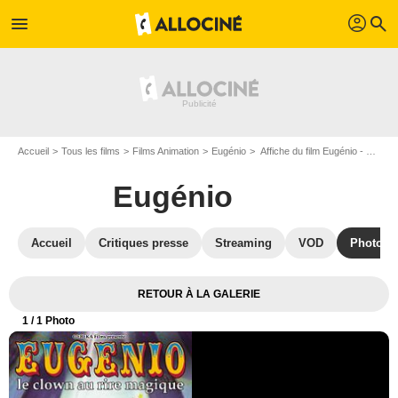
profil
menu
search
Accueil
Tous les films
Films Animation
Eugénio
Affiche du film Eugénio - Photo 1
Eugénio
Accueil
Critiques presse
Streaming
VOD
Photos
RETOUR À LA GALERIE
1
/ 1 Photo