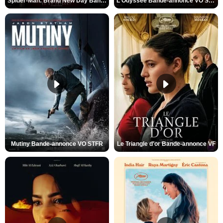
Spider-Man: Brand New Day Bande-annonce VO STFR
L'Odyssée Bande-annonce VO STFR
Mutiny Bande-annonce VO STFR
Le Triangle d'or Bande-annonce VF