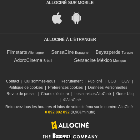
ALLOCINÉ SUR MOBILE
ALLOCINÉ À L'ÉTRANGER
Filmstarts
SensaCine
Beyazperde
Allemagne
Espagne
Turquie
AdoroCinema
Sensacine México
Brésil
Mexique
Contact
|
Qui sommes-nous
|
Recrutement
|
Publicité
|
CGU
|
CGV
|
Politique de cookies
|
Préférences cookies
|
Données Personnelles
|
Revue de presse
|
Charte d'écriture
|
Les services AlloCiné
|
Gérer Utiq
|
©AlloCiné
Retrouvez tous les horaires et infos de votre cinéma sur le numéro AlloCiné :
0 892 892 892
(0,90€/minute)