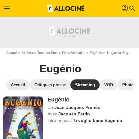
profil
menu
search
Accueil
Cinéma
Tous les films
Films Animation
Eugénio
Regarder Eugénio en SVOD
Eugénio
Accueil
Critiques presse
Streaming
VOD
Photos
Eugénio
De
Jean-Jacques Prunès
Avec
Jacques Perrin
Titre original
Ti voglio bene Eugenio