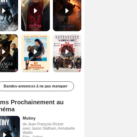
Le Triangle d'or Bande-annonce VF
Les Matins merveilleux Bande-annonce VF
De la Comédie-Française Teaser VF
Bandes-annonces à ne pas manquer
lms Prochainement au
néma
Mutiny
de Jean-François Richet
avec Jason Statham, Annabelle
Wallis