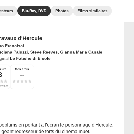
tateurs
Blu-Ray, DVD
Photos
Films similaires
ravaux d'Hercule
ro Francisci
ciana Paluzzi
,
Steve Reeves
,
Gianna Maria Canale
iginal
Le Fatiche di Ercole
teurs
Mes amis
3
--
critiques
peplums en portant a l'ecran le personnage d'Hercule,
n geant redresseur de torts du cinema muet.