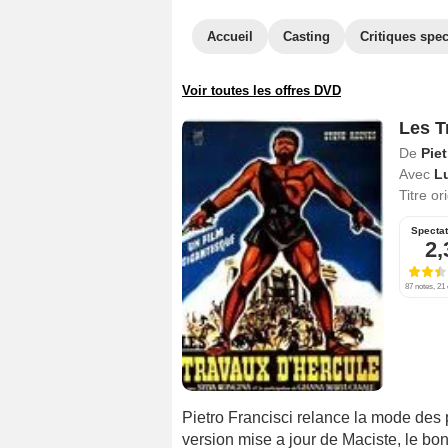
Accueil
Casting
Critiques spec
Voir toutes les offres DVD
Les T
De
Piet
Avec
Lu
Titre or
Specta
2,
87 notes, 21 
Pietro Francisci relance la mode des 
version mise a jour de Maciste, le bo