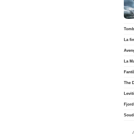
Tombé
La fi
Aven
La Ma
Fant
The D
Levit
Fjord
Soud