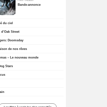
Film - Action
Bande-annonce
 du ciel
n d’Oak Street
gers: Doomsday
ison de nos rêves
ômas – Le nouveau monde
og Stars
icus
ain