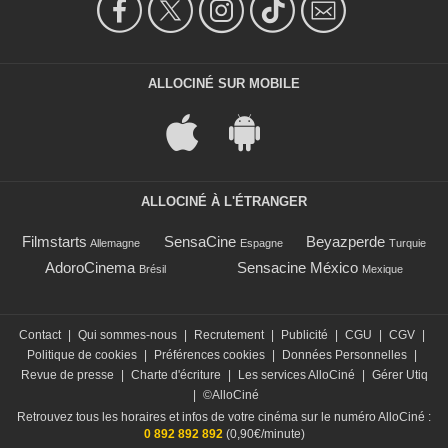
ALLOCINÉ SUR MOBILE
ALLOCINÉ À L'ÉTRANGER
Filmstarts
SensaCine
Beyazperde
Allemagne
Espagne
Turquie
AdoroCinema
Sensacine México
Brésil
Mexique
Contact
|
Qui sommes-nous
|
Recrutement
|
Publicité
|
CGU
|
CGV
|
Politique de cookies
|
Préférences cookies
|
Données Personnelles
|
Revue de presse
|
Charte d'écriture
|
Les services AlloCiné
|
Gérer Utiq
|
©AlloCiné
Retrouvez tous les horaires et infos de votre cinéma sur le numéro AlloCiné :
0 892 892 892
(0,90€/minute)