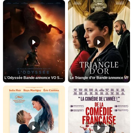
L'Odyssée Bande-annonce VO STFR
Le Triangle d'or Bande-annonce VF