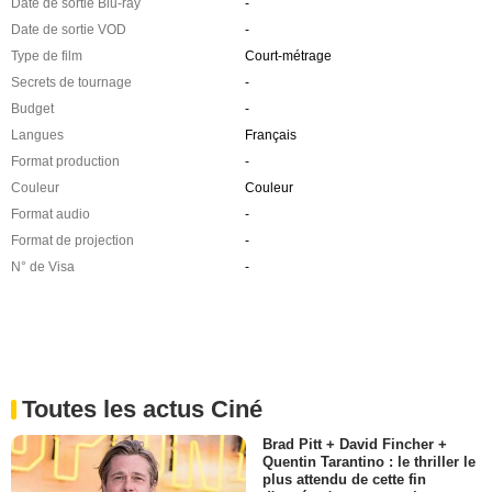
Date de sortie Blu-ray
-
Date de sortie VOD
-
Type de film
Court-métrage
Secrets de tournage
-
Budget
-
Langues
Français
Format production
-
Couleur
Couleur
Format audio
-
Format de projection
-
N° de Visa
-
Toutes les actus Ciné
Brad Pitt + David Fincher +
Quentin Tarantino : le thriller le
plus attendu de cette fin