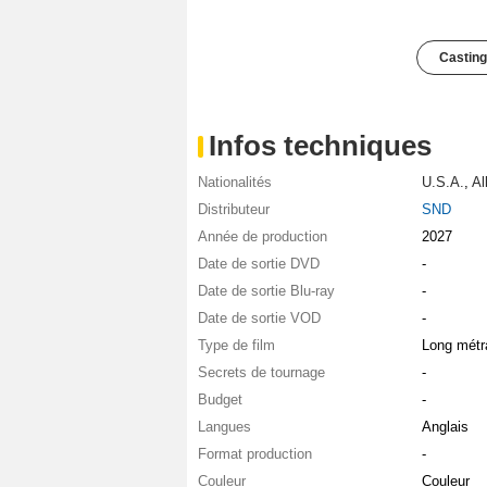
Casting
Infos techniques
Nationalités
U.S.A.
,
Al
Distributeur
SND
Année de production
2027
Date de sortie DVD
-
Date de sortie Blu-ray
-
Date de sortie VOD
-
Type de film
Long métr
Secrets de tournage
-
Budget
-
Langues
Anglais
Format production
-
Couleur
Couleur