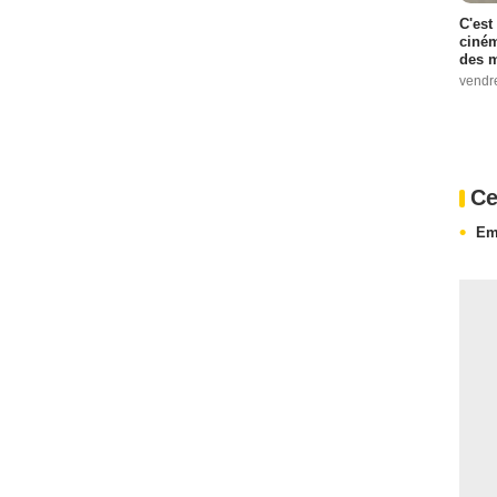
C'est
ciném
des m
vendr
Ce
Em