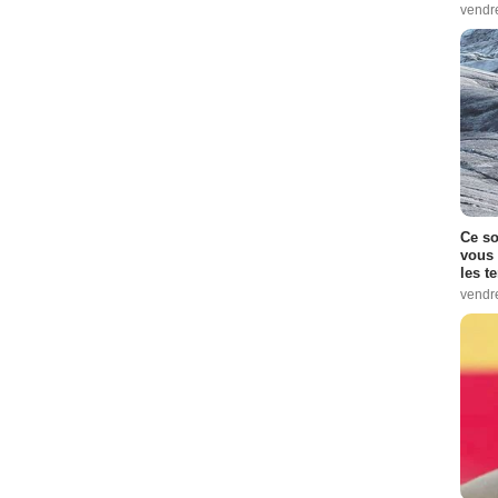
vendr
Ce so
vous 
les t
vendr