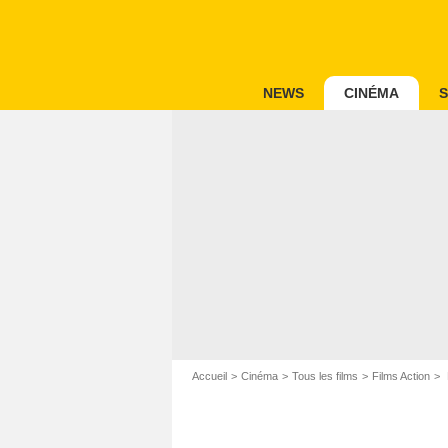
NEWS
CINÉMA
S
Accueil
Cinéma
Tous les films
Films Action