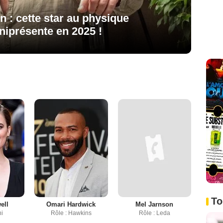
on : cette star au physique
iprésente en 2025 !
To
ell
Omari Hardwick
Mel Jarnson
ni
Rôle : Hawkins
Rôle : Leda