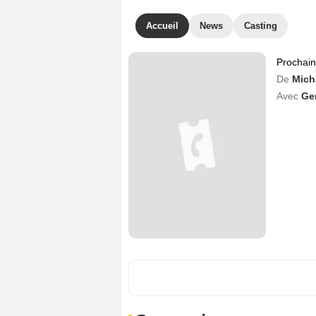
Accueil
News
Casting
Prochai
De
Mich
Avec
Ger