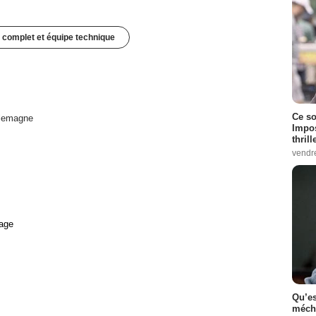
 complet et équipe technique
Ce so
lemagne
Impos
thrill
vendr
age
Qu’es
méch