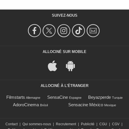
SUIVEZ-NOUS
ALLOCINÉ SUR MOBILE
ALLOCINÉ À L'ÉTRANGER
Filmstarts
SensaCine
Beyazperde
Allemagne
Espagne
Turquie
AdoroCinema
Sensacine México
Brésil
Mexique
Contact
|
Qui sommes-nous
|
Recrutement
|
Publicité
|
CGU
|
CGV
|