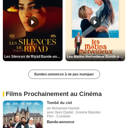
Les Silences de Riyad Bande-annonce VO STFR
Les Matins merveilleux Bande-annonce VF
Bandes-annonces à ne pas manquer
Films Prochainement au Cinéma
Tombé du ciel
de Mohamed Hamidi
avec Ilyes Djadel, Josiane Balasko
Film - Comédie
Bande-annonce