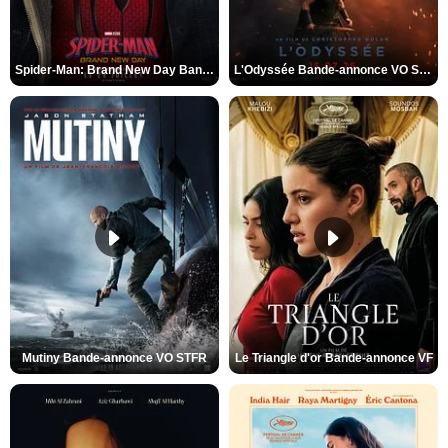
Spider-Man: Brand New Day Bande-annonce VO STFR
L'Odyssée Bande-annonce VO STFR
Mutiny Bande-annonce VO STFR
Le Triangle d'or Bande-annonce VF