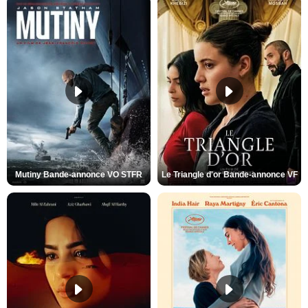
Mutiny Bande-annonce VO STFR
Le Triangle d'or Bande-annonce VF