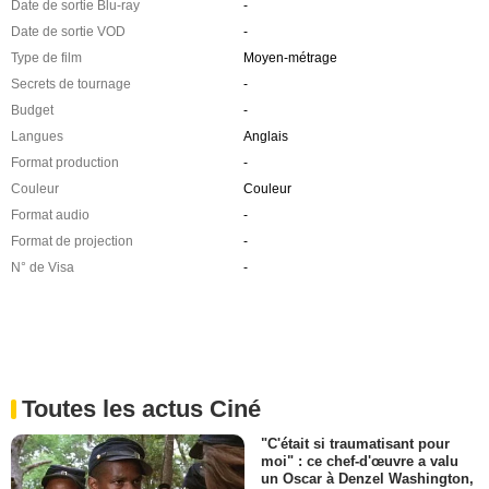
Date de sortie Blu-ray
-
Date de sortie VOD
-
Type de film
Moyen-métrage
Secrets de tournage
-
Budget
-
Langues
Anglais
Format production
-
Couleur
Couleur
Format audio
-
Format de projection
-
N° de Visa
-
Toutes les actus Ciné
"C'était si traumatisant pour
moi" : ce chef-d'œuvre a valu
un Oscar à Denzel Washington,