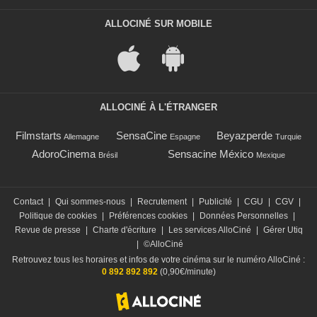
ALLOCINÉ SUR MOBILE
ALLOCINÉ À L'ÉTRANGER
Filmstarts
SensaCine
Beyazperde
Allemagne
Espagne
Turquie
AdoroCinema
Sensacine México
Brésil
Mexique
Contact
|
Qui sommes-nous
|
Recrutement
|
Publicité
|
CGU
|
CGV
|
Politique de cookies
|
Préférences cookies
|
Données Personnelles
|
Revue de presse
|
Charte d'écriture
|
Les services AlloCiné
|
Gérer Utiq
|
©AlloCiné
Retrouvez tous les horaires et infos de votre cinéma sur le numéro AlloCiné :
0 892 892 892
(0,90€/minute)