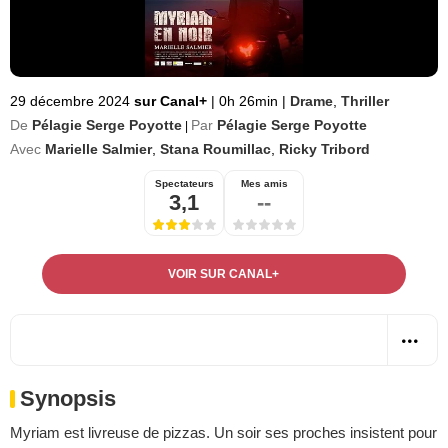
29 décembre 2024
sur Canal+
|
0h 26min
|
Drame
,
Thriller
De
Pélagie Serge Poyotte
Par
Pélagie Serge Poyotte
|
Avec
Marielle Salmier
,
Stana Roumillac
,
Ricky Tribord
Spectateurs
Mes amis
3,1
--
VOIR SUR CANAL+
Synopsis
Myriam est livreuse de pizzas. Un soir ses proches insistent pour