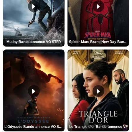
Mutiny Bande-annonce VO STFR
Spider-Man: Brand New Day Bande-annonce VO STFR
L'Odyssée Bande-annonce VO STFR
Le Triangle d'or Bande-annonce VF