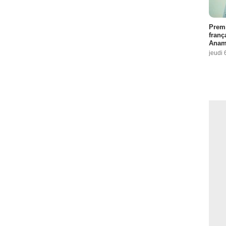
Premi
franç
Anama
jeudi 