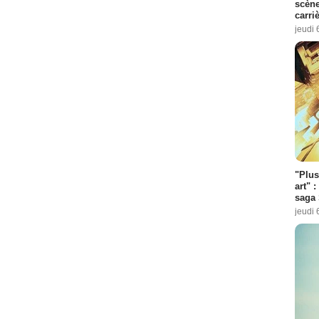
scène
carri
jeudi 
"Plus
art" :
saga 
jeudi 