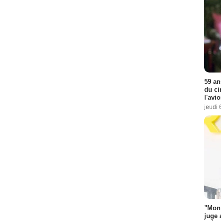
59 an
du ci
l'avi
jeudi 
"Mon 
juge 