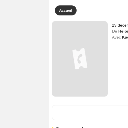
Accueil
29 déce
De
Helo
Avec
Ka