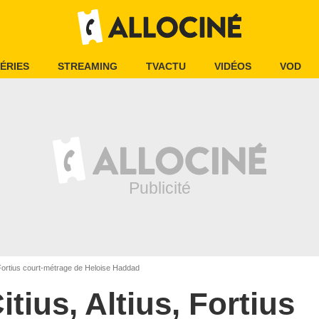
ÉRIES
STREAMING
TVACTU
VIDÉOS
VOD
, Fortius court-métrage de Heloise Haddad
itius, Altius, Fortius