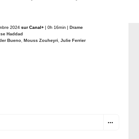
mbre 2024
sur Canal+
|
0h 16min
|
Drame
ise Haddad
der Bueno
,
Mouss Zouheyri
,
Julie Ferrier