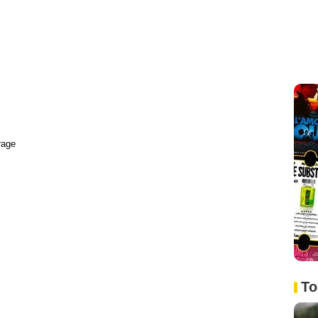
rage
To