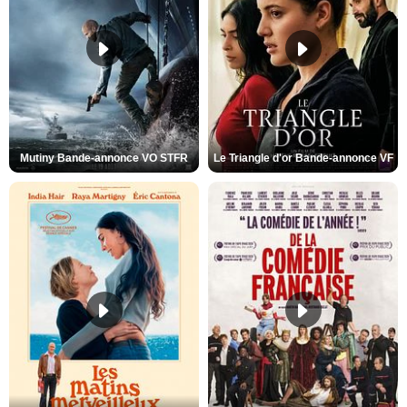
Mutiny Bande-annonce VO STFR
Le Triangle d'or Bande-annonce VF