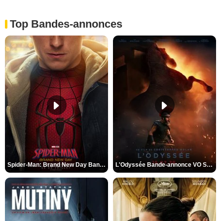
Top Bandes-annonces
Spider-Man: Brand New Day Bande-annonce VO STFR
L'Odyssée Bande-annonce VO STFR