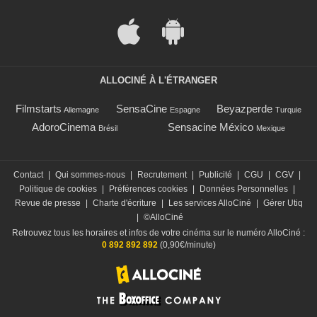
ALLOCINÉ À L'ÉTRANGER
Filmstarts
SensaCine
Beyazperde
Allemagne
Espagne
Turquie
AdoroCinema
Sensacine México
Brésil
Mexique
Contact
|
Qui sommes-nous
|
Recrutement
|
Publicité
|
CGU
|
CGV
|
Politique de cookies
|
Préférences cookies
|
Données Personnelles
|
Revue de presse
|
Charte d'écriture
|
Les services AlloCiné
|
Gérer Utiq
|
©AlloCiné
Retrouvez tous les horaires et infos de votre cinéma sur le numéro AlloCiné :
0 892 892 892
(0,90€/minute)