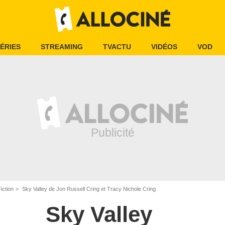
ÉRIES
STREAMING
TVACTU
VIDÉOS
VOD
iction
Sky Valley de Jon Russell Cring et Tracy Nichole Cring
Sky Valley