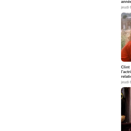
année
jeudi 
Clint
l'act
relat
jeudi 