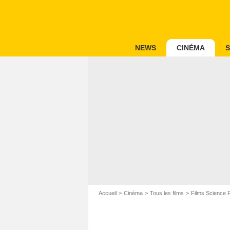
NEWS
CINÉMA
S
Accueil
Cinéma
Tous les films
Films Science F