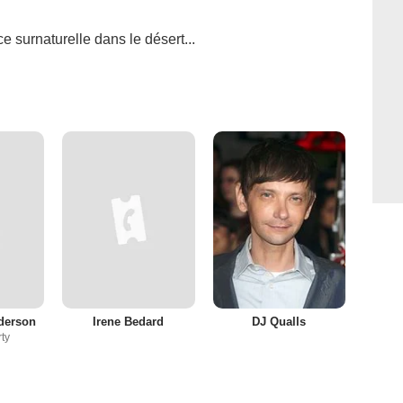
ce surnaturelle dans le désert...
derson
Irene Bedard
DJ Qualls
rty