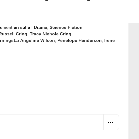
nement
en salle
|
Drame
,
Science Fiction
Russell Cring
,
Tracy Nichole Cring
rningstar Angeline Wilson
,
Penelope Henderson
,
Irene