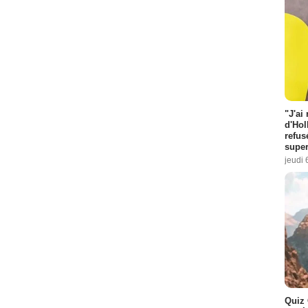
"J'ai
d'Hol
refus
super
jeudi 
Quiz 