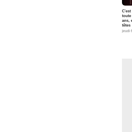
C'est
toute
ans, 
têtes
jeudi 