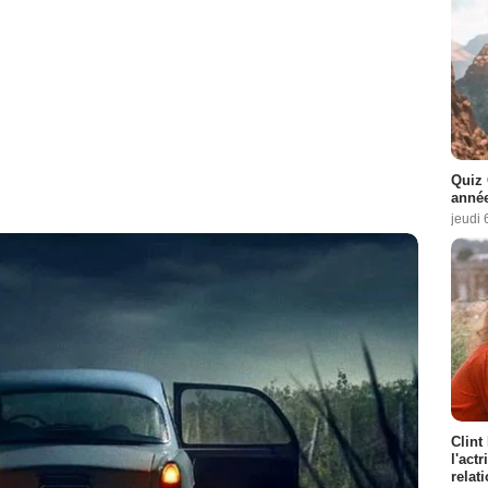
Quiz 
année
jeudi 
Clint
l'act
relat