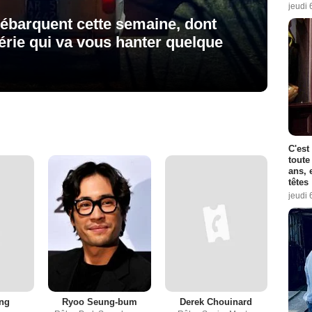
jeudi 
débarquent cette semaine, dont
série qui va vous hanter quelque
C'est
toute
ans, 
têtes
jeudi 
ng
Ryoo Seung-bum
Derek Chouinard