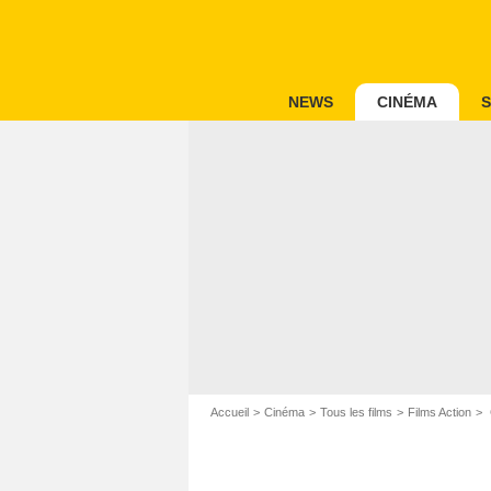
NEWS
CINÉMA
S
Accueil
Cinéma
Tous les films
Films Action