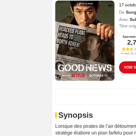
17 octob
De
Sung
Avec
Su
Titre ori
Spectate
2,
67 notes, 10 cr
VOIR 
Synopsis
Lorsque des pirates de l'air détourne
stratège élabore un plan farfelu pour r