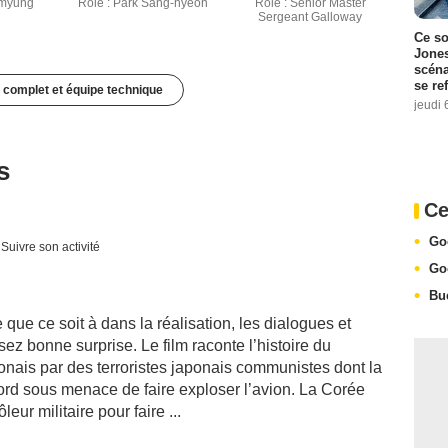
-myung
Rôle : Park Sang-hyeon
Rôle : Senior Master
Sergeant Galloway
Ce so
Jones
scéna
se re
 complet et équipe technique
jeudi 
s
Ce
Go
Suivre son activité
Go
Bu
e que ce soit à dans la réalisation, les dialogues et
sez bonne surprise. Le film raconte l’histoire du
onais par des terroristes japonais communistes dont la
ord sous menace de faire exploser l’avion. La Corée
eur militaire pour faire ...