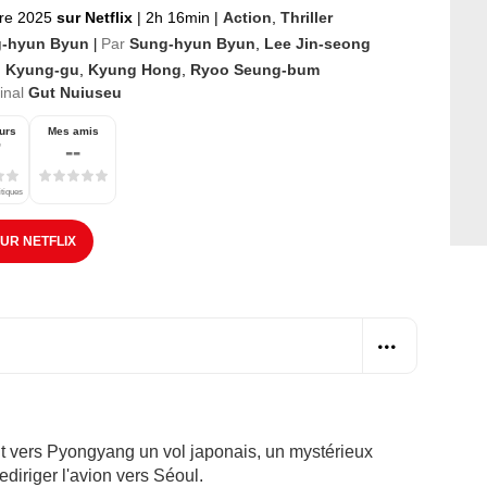
re 2025
sur Netflix
|
2h 16min
|
Action
,
Thriller
-hyun Byun
Par
Sung-hyun Byun
,
Lee Jin-seong
|
l Kyung-gu
,
Kyung Hong
,
Ryoo Seung-bum
ginal
Gut Nuiuseu
urs
Mes amis
7
--
itiques
SUR NETFLIX
nt vers Pyongyang un vol japonais, un mystérieux
ediriger l'avion vers Séoul.