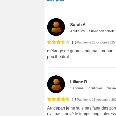
Sarah A.
3 critiques
Suivre son activité
3,5
Publiée le 23 octobre 2025
mélange de genres, original, prenant
peu théâtral
Liliane B
1 abonné
7 critiques
Suivre
4,5
Publiée le 18 novembre 20
Au départ je ne suis pas fana des zomb
n'ai pas trouvé le temps long. Intéress