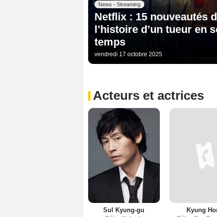
News - Streaming
Netflix : 15 nouveautés 
l’histoire d’un tueur en 
temps
vendredi 17 octobre 2025
Acteurs et actrices
Sul Kyung-gu
Kyung Ho