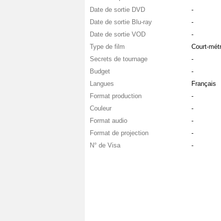
Date de sortie DVD
-
Date de sortie Blu-ray
-
Date de sortie VOD
-
Type de film
Court-mét
Secrets de tournage
-
Budget
-
Langues
Français
Format production
-
Couleur
-
Format audio
-
Format de projection
-
N° de Visa
-