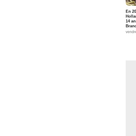
En 20
Holla
14 an
Bran
vendr