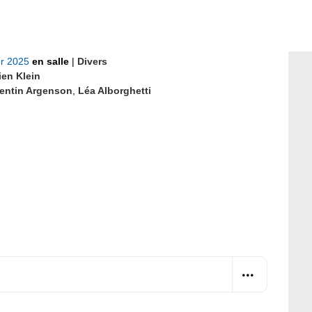
er 2025
en salle
|
Divers
ien Klein
entin Argenson
,
Léa Alborghetti