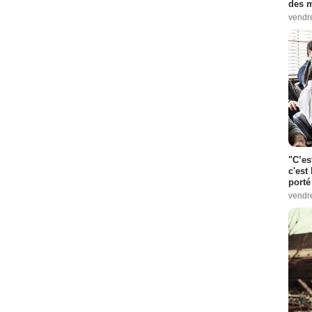
des m
vendr
"C’es
c'est 
porté
vendr