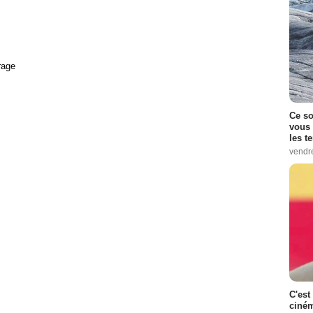
rage
Ce so
vous 
les t
vendr
C'est
ciném