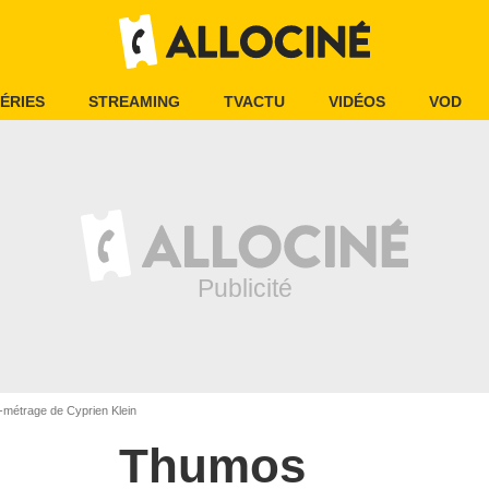
ÉRIES
STREAMING
TVACTU
VIDÉOS
VOD
métrage de Cyprien Klein
Thumos