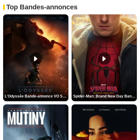
Top Bandes-annonces
L'Odyssée Bande-annonce VO STFR
Spider-Man: Brand New Day Bande-annonce VO STFR