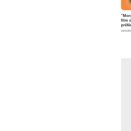
"Mon 
film 
préfè
vendr