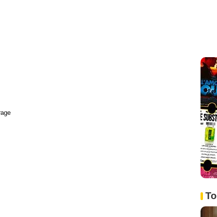
rage
To