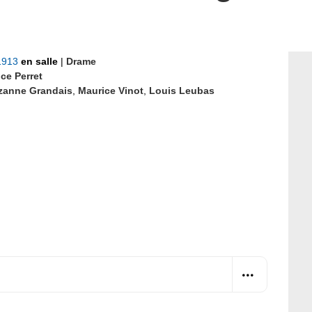
 1913
en salle
|
Drame
ce Perret
zanne Grandais
,
Maurice Vinot
,
Louis Leubas