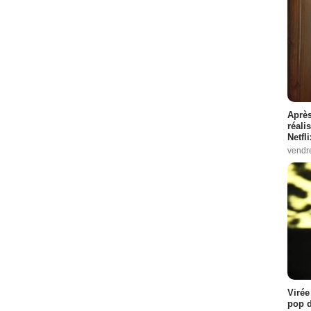
Après
réali
Netfl
vendr
Virée
pop d