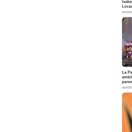
Isabe
Loca
vendr
La Pa
ambit
paren
vendr