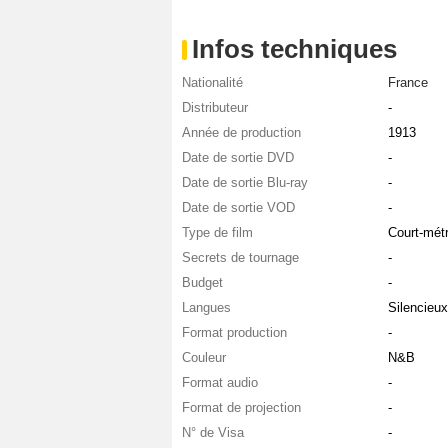
Infos techniques
Nationalité
France
Distributeur
-
Année de production
1913
Date de sortie DVD
-
Date de sortie Blu-ray
-
Date de sortie VOD
-
Type de film
Court-mét
Secrets de tournage
-
Budget
-
Langues
Silencieux
Format production
-
Couleur
N&B
Format audio
-
Format de projection
-
N° de Visa
-