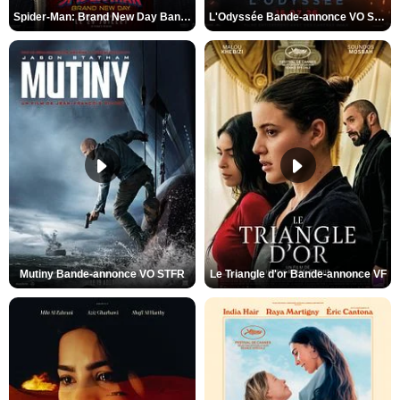
Spider-Man: Brand New Day Bande-annonce VO STFR
L'Odyssée Bande-annonce VO STFR
Mutiny Bande-annonce VO STFR
Le Triangle d'or Bande-annonce VF