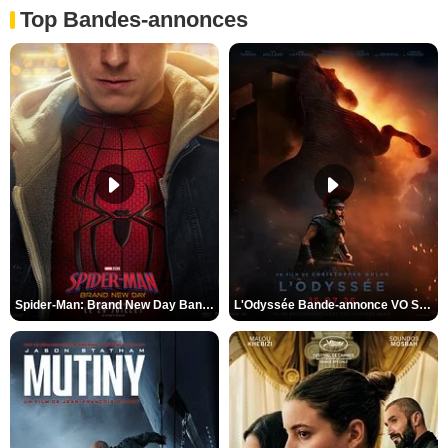
Top Bandes-annonces
Spider-Man: Brand New Day Bande-annonce VO STFR
L'Odyssée Bande-annonce VO STFR